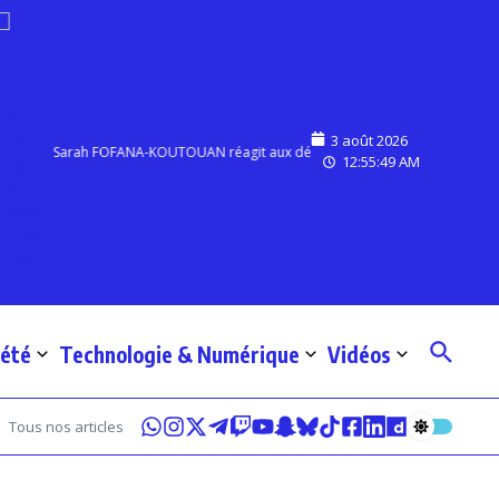
3 août 2026
Sarah FOFANA-KOUTOUAN réagit aux débats sur ses origines
S
12:55:50 AM
iété
Technologie & Numérique
Vidéos
Tous nos articles