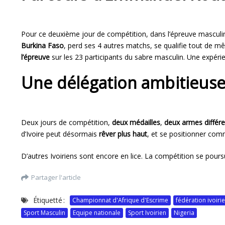
Pour ce deuxième jour de compétition, dans l’épreuve mascul
Burkina Faso
, perd ses 4 autres matchs, se qualifie tout de mê
l’épreuve
sur les 23 participants du sabre masculin. Une expérie
Une délégation ambitieuse 
Deux jours de compétition,
deux médailles
,
deux armes différ
d’Ivoire peut désormais
rêver plus haut
, et se positionner co
D’autres Ivoiriens sont encore en lice. La compétition se poursu
Partager l'article
Étiquetté :
Championnat d'Afrique d'Escrime
fédération ivoiri
Sport Masculin
Equipe nationale
Sport Ivoirien
Nigeria