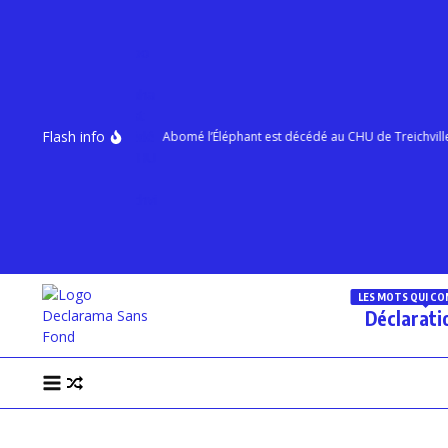
Aller au contenu
Flash info
26 à Paris
Abomé l’Éléphant est décédé au CHU de Treichville
LES MOTS QUI C
Déclarati