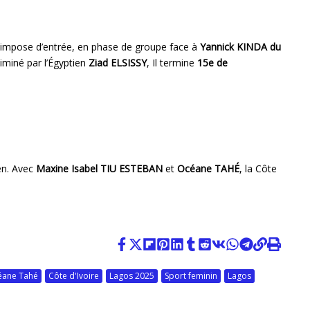
s’impose d’entrée, en phase de groupe face à
Yannick KINDA du
liminé par l’Égyptien
Ziad ELSISSY
, Il termine
15e de
ien. Avec
Maxine Isabel TIU ESTEBAN
et
Océane TAHÉ
, la Côte
éane Tahé
Côte d'Ivoire
Lagos 2025
Sport feminin
Lagos