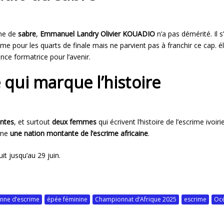
ine de
sabre
,
Emmanuel Landry Olivier KOUADIO
n’a pas démérité. Il 
me pour les quarts de finale mais ne parvient pas à franchir ce cap. é
nce formatrice pour l’avenir.
qui marque l’histoire
entes
, et surtout
deux femmes
qui écrivent l’histoire de l’escrime ivoir
mme
une nation montante de l’escrime africaine
.
it jusqu’au 29 juin.
enne d’escrime
épée féminine
Championnat d’Afrique 2025
escrime
Oc