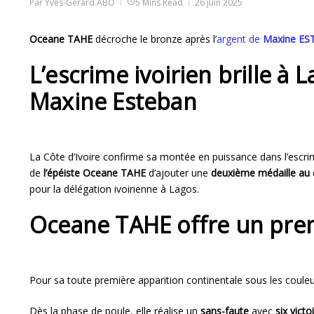
Par
Yves-Gerard ABO
5 Mins Read
26 juin 2025
Oceane TAHE
décroche le bronze après l’
argent de
Maxine E
L’escrime ivoirien brille à
Maxine Esteban
La Côte d’Ivoire confirme sa montée en puissance dans l’escrim
de
l’épéiste Oceane TAHE
d’ajouter une
deuxième médaille au 
pour la délégation ivoirienne à Lagos.
Oceane TAHE offre un prem
Pour sa toute première apparition continentale sous les couleu
Dès la phase de poule, elle réalise un
sans-faute
avec
six vict