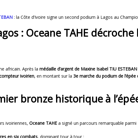
STEBAN
: la Côte d’Ivoire signe un second podium à Lagos au Champion
 Lagos : Oceane TAHE décroche 
e africain. Après la
médaille d’argent de Maxine Isabel TIU ESTEBAN
compteur ivoirien
, en montant sur la
3e marche du podium de l’épée
ier bronze historique à l’épé
rs ivoiriennes,
Oceane TAHE
a signé un parcours remarquable parmi
oires en six combats
, dominant tour à tour :