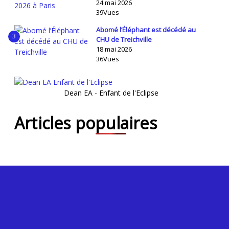
24 mai 2026
39Vues
Abomé l’Éléphant est décédé au
3
CHU de Treichville
18 mai 2026
36Vues
Dean EA - Enfant de l'Eclipse
Articles populaires