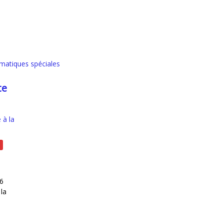
026
matiques spéciales
te
16
n en Route pour LA28
 la