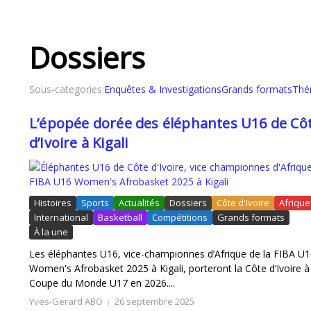
Dossiers
Les JCA Kings en mission à Rabat pour BAL 2
Sous-categories:
Enquêtes & Investigations
Grands formats
Thé
L’épopée dorée des éléphantes U16 de Cô
d’Ivoire à Kigali
Histoires
Sports
Actualités
Dossiers
Côte d'Ivoire
Afrique
International
Basketball
Compétitions
Grands formats
À la une
Les éléphantes U16, vice-championnes d’Afrique de la FIBA U
Paul-Auguste AKÉ : Le Géant du Sprint Ivoirie
Women's Afrobasket 2025 à Kigali, porteront la Côte d’Ivoire à
Coupe du Monde U17 en 2026....
Yves-Gerard ABO
26 septembre 2025