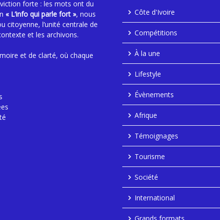
ction forte : les mots ont du
Côte d'Ivoire
an
« L’info qui parle fort »
, nous
ou citoyenne, l’unité centrale de
Compétitions
contexte et les archivons.
À la une
moire et de clarté, où chaque
Lifestyle
Évènements
s
ées
Afrique
té
Témoignages
Tourisme
Société
International
Grands formats