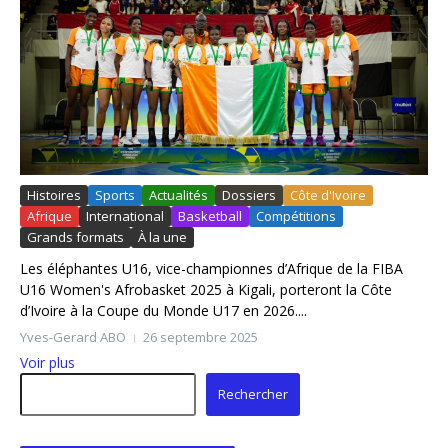
Histoires
Sports
Actualités
Dossiers
Côte d'Ivoire
Afrique
International
Basketball
Compétitions
Grands formats
À la une
Les éléphantes U16, vice-championnes d’Afrique de la FIBA
U16 Women's Afrobasket 2025 à Kigali, porteront la Côte
d’Ivoire à la Coupe du Monde U17 en 2026....
Yves-Gerard ABO
26 septembre 2025
Voir plus
Rechercher
Rechercher