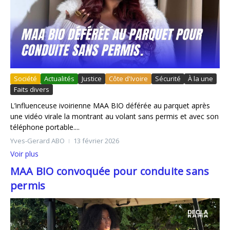
Société
Actualités
Justice
Côte d'Ivoire
Sécurité
À la une
Faits divers
L’influenceuse ivoirienne MAA BIO déférée au parquet après
une vidéo virale la montrant au volant sans permis et avec son
téléphone portable....
Yves-Gerard ABO
13 février 2026
Voir plus
MAA BIO convoquée pour conduite sans
permis