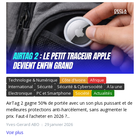
Technologie & Numérique
Côte d'Ivoire
Afrique
International
Sécurité
Sécurité & Cybersociété
À la une
Electronique
PC et Smartphone
Société
Actualités
AirTag 2 gagne 50% de portée avec un son plus puissant et de
meilleures protections anti‑harcèlement, sans augmenter le
prix. Faut‑il l’acheter en 2026 ?...
Yves-Gerard ABO
29 janvier 2026
Voir plus