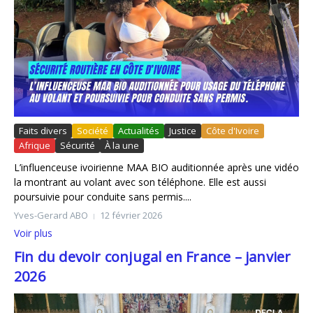
Faits divers
Société
Actualités
Justice
Côte d'Ivoire
Afrique
Sécurité
À la une
L’influenceuse ivoirienne MAA BIO auditionnée après une vidéo
la montrant au volant avec son téléphone. Elle est aussi
poursuivie pour conduite sans permis....
Yves-Gerard ABO
12 février 2026
Voir plus
Fin du devoir conjugal en France – janvier
2026