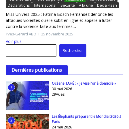
Déclarations
International
Sécurité
À la une
Decla Flash
Miss Univers 2025 : Fátima Bosch Fernández dénonce les
attaques violentes qu’elle subit en ligne et appelle à lutter
contre la violence faite aux femmes....
Yves-Gerard ABO
25 novembre 2025
Voir plus
Rechercher
Rechercher
Dernières publications
Océane TAHÉ : « Je vise l’or à domicile »
1
30 mai 2026
29Vues
Les Éléphants préparent le Mondial 2026 à
2
Paris
24 mai 2026