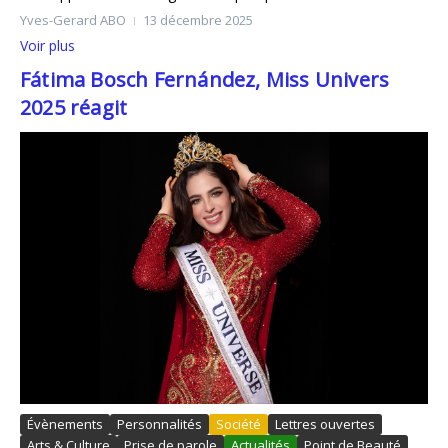
Yves-Gerard ABO
13 décembre 2025
Voir plus
Fátima Bosch Fernández, Miss Univers
2025 réagit
Évènements
Personnalités
Société
Lettres ouvertes
Arts & Culture
Prise de parole
Actualités
Point de Beauté