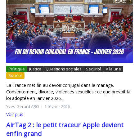
Politique
Justice
Questions sociales
Sécurité
À la une
Société
La France met fin au devoir conjugal dans le mariage.
Consentement, divorce, violences sexuelles : ce que prévoit la
loi adoptée en janvier 2026....
Yves-Gerard ABO
1 février 2026
Voir plus
AirTag 2 : le petit traceur Apple devient
enfin grand