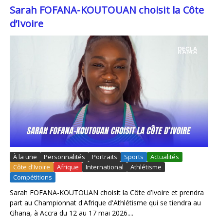
Sarah FOFANA-KOUTOUAN choisit la Côte
d’Ivoire
À la une
Personnalités
Portraits
Sports
Actualités
Côte d'Ivoire
Afrique
International
Athlétisme
Compétitions
Sarah FOFANA-KOUTOUAN choisit la Côte d’Ivoire et prendra
part au Championnat d'Afrique d'Athlétisme qui se tiendra au
Ghana, à Accra du 12 au 17 mai 2026....