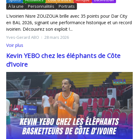
À la une
Personnalités
Portraits
L'ivoirien Nisre ZOUZOUA brille avec 35 points pour Dar City
en BAL 2026, signant une performance historique et un record
ivoirien. Découvrez son exploit !...
Yves-Gerard ABO
28 mars 2026
Voir plus
Kevin YEBO chez les éléphants de Côte
d’Ivoire