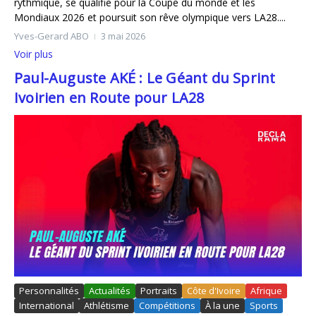
rythmique, se qualifie pour la Coupe du monde et les
Mondiaux 2026 et poursuit son rêve olympique vers LA28....
Yves-Gerard ABO
3 mai 2026
Voir plus
Paul-Auguste AKÉ : Le Géant du Sprint
Ivoirien en Route pour LA28
Personnalités
Actualités
Portraits
Côte d'Ivoire
Afrique
International
Athlétisme
Compétitions
À la une
Sports