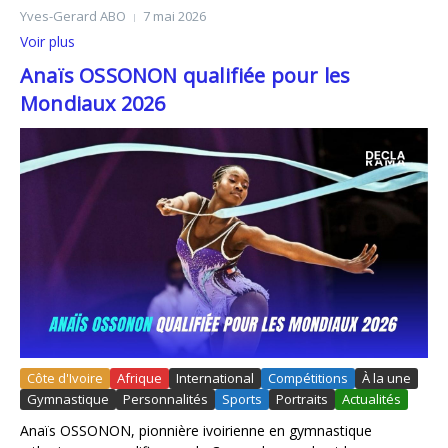
Yves-Gerard ABO
7 mai 2026
Voir plus
Anaïs OSSONON qualifiée pour les
Mondiaux 2026
Côte d'Ivoire
Afrique
International
Compétitions
À la une
Gymnastique
Personnalités
Sports
Portraits
Actualités
Anaïs OSSONON, pionnière ivoirienne en gymnastique