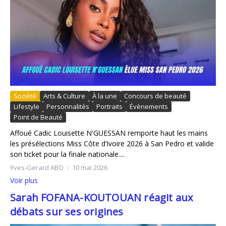
Société
Arts & Culture
À la une
Concours de beauté
Lifestyle
Personnalités
Portraits
Évènements
Point de Beauté
Affoué Cadic Louisette N'GUESSAN remporte haut les mains
les présélections Miss Côte d’Ivoire 2026 à San Pedro et valide
son ticket pour la finale nationale....
Yves-Gerard ABO
10 mai 2026
Voir plus
Sarah FOFANA-KOUTOUAN réagit aux
débats sur ses origines