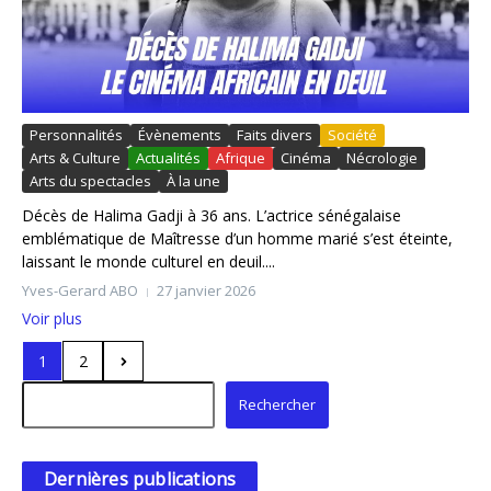
Personnalités
Évènements
Faits divers
Société
Arts & Culture
Actualités
Afrique
Cinéma
Nécrologie
Arts du spectacles
À la une
Décès de Halima Gadji à 36 ans. L’actrice sénégalaise
emblématique de Maîtresse d’un homme marié s’est éteinte,
laissant le monde culturel en deuil....
Yves-Gerard ABO
27 janvier 2026
Voir plus
1
2
Rechercher
Rechercher
Dernières publications