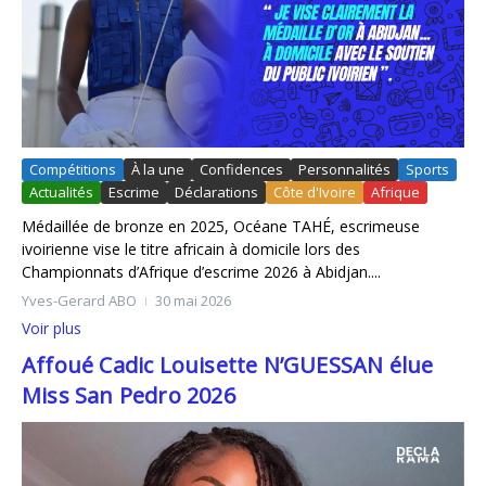
Compétitions
À la une
Confidences
Personnalités
Sports
Actualités
Escrime
Déclarations
Côte d'Ivoire
Afrique
Médaillée de bronze en 2025, Océane TAHÉ, escrimeuse
ivoirienne vise le titre africain à domicile lors des
Championnats d’Afrique d’escrime 2026 à Abidjan....
Yves-Gerard ABO
30 mai 2026
Voir plus
Affoué Cadic Louisette N’GUESSAN élue
Miss San Pedro 2026