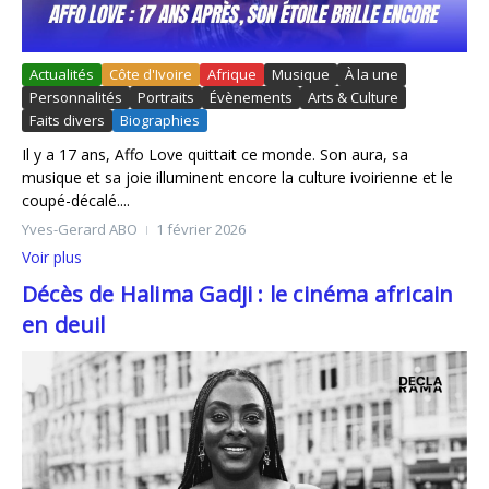
Actualités
Côte d'Ivoire
Afrique
Musique
À la une
Personnalités
Portraits
Évènements
Arts & Culture
Faits divers
Biographies
Il y a 17 ans, Affo Love quittait ce monde. Son aura, sa
musique et sa joie illuminent encore la culture ivoirienne et le
coupé-décalé....
Yves-Gerard ABO
1 février 2026
Voir plus
Décès de Halima Gadji : le cinéma africain
en deuil