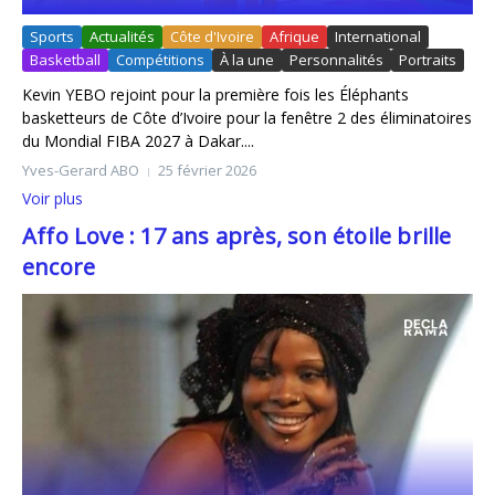
Sports
Actualités
Côte d'Ivoire
Afrique
International
Basketball
Compétitions
À la une
Personnalités
Portraits
Kevin YEBO rejoint pour la première fois les Éléphants
basketteurs de Côte d’Ivoire pour la fenêtre 2 des éliminatoires
du Mondial FIBA 2027 à Dakar....
Yves-Gerard ABO
25 février 2026
Voir plus
Affo Love : 17 ans après, son étoile brille
encore