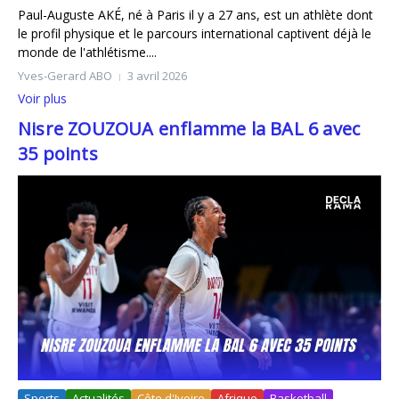
Paul-Auguste AKÉ, né à Paris il y a 27 ans, est un athlète dont
le profil physique et le parcours international captivent déjà le
monde de l'athlétisme....
Yves-Gerard ABO
3 avril 2026
Voir plus
Nisre ZOUZOUA enflamme la BAL 6 avec
35 points
Sports
Actualités
Côte d'Ivoire
Afrique
Basketball