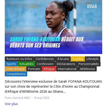
Rumeurs ou Infox
Confidences
À la une
Société
Lifestyle
Sports
Actualités
Confession
Déclarations
Personnalités
Côte d'Ivoire
Portraits
Afrique
International
Athlétisme
Compétitions
Découvrez l'interview exclusive de Sarah FOFANA-KOUTOUAN
sur son choix de représenter la Côte d'Ivoire au Championnat
d'Afrique d'Athlétisme 2026 au Ghana....
Yves-Gerard ABO
9 mai 2026
Voir plus