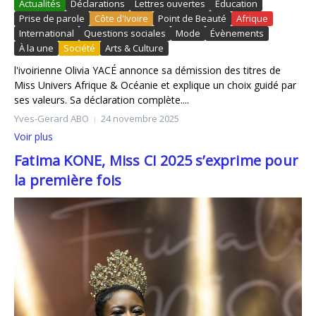
Actualités
Déclarations
Lettres ouvertes
Éducation
Prise de parole
Côte d'Ivoire
Point de Beauté
Afrique
International
Questions sociales
Mode
Évènements
À la une
Société
Arts & Culture
l'ivoirienne Olivia YACÉ annonce sa démission des titres de
Miss Univers Afrique & Océanie et explique un choix guidé par
ses valeurs. Sa déclaration complète....
Yves-Gerard ABO
24 novembre 2025
Voir plus
Fatima KONE, Miss CI 2025 s’exprime pour
la première fois