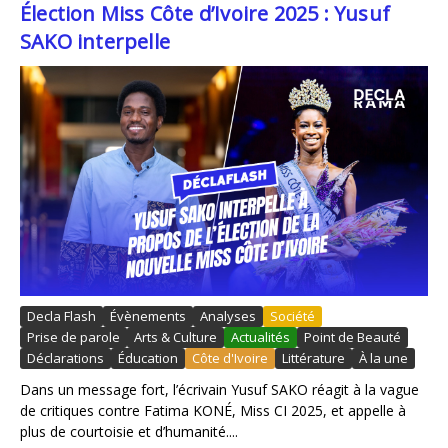
Élection Miss Côte d’Ivoire 2025 : Yusuf
SAKO interpelle
Decla Flash
Évènements
Analyses
Société
Prise de parole
Arts & Culture
Actualités
Point de Beauté
Déclarations
Éducation
Côte d'Ivoire
Littérature
À la une
Dans un message fort, l’écrivain Yusuf SAKO réagit à la vague
de critiques contre Fatima KONÉ, Miss CI 2025, et appelle à
plus de courtoisie et d’humanité....