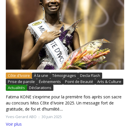
Côte d'Ivoire
À la une
Témoignages
Decla Flash
Prise de parole
Évènements
Point de Beauté
Arts & Culture
Actualités
Déclarations
Fatima KONE s’exprime pour la première fois après son sacre
au concours Miss Côte d'Ivoire 2025. Un message fort de
gratitude, de foi et d’humilité....
Yves-Gerard ABO
30 juin 2025
Voir plus