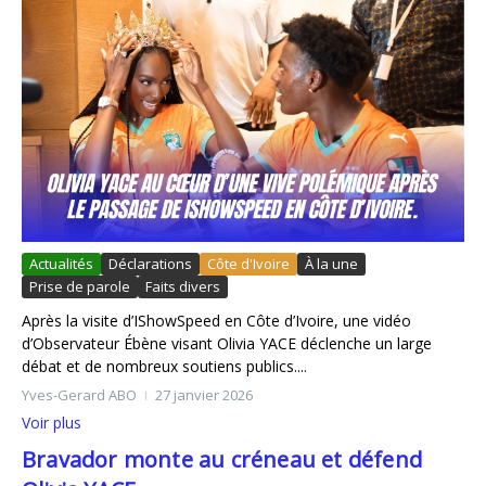
Actualités
Déclarations
Côte d'Ivoire
À la une
Prise de parole
Faits divers
Après la visite d’IShowSpeed en Côte d’Ivoire, une vidéo
d’Observateur Ébène visant Olivia YACE déclenche un large
débat et de nombreux soutiens publics....
Yves-Gerard ABO
27 janvier 2026
Voir plus
Bravador monte au créneau et défend