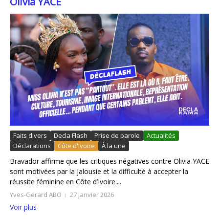
Olivia YACE
Faits divers
Decla Flash
Prise de parole
Actualités
Déclarations
Côte d'Ivoire
À la une
Bravador affirme que les critiques négatives contre Olivia YACE
sont motivées par la jalousie et la difficulté à accepter la
réussite féminine en Côte d’Ivoire....
Yves-Gerard ABO
27 janvier 2026
Voir plus