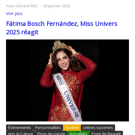
Yves-Gerard ABO
26 janvier 2026
Voir plus
Fátima Bosch Fernández, Miss Univers
2025 réagit
Évènements
Personnalités
Société
Lettres ouvertes
Arts & Culture
Prise de parole
Actualités
Point de Beauté