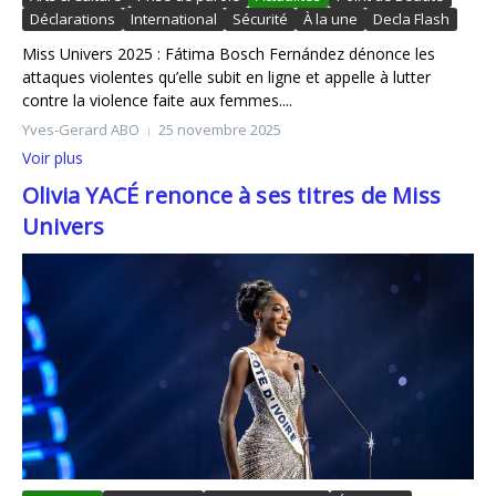
Déclarations
International
Sécurité
À la une
Decla Flash
Miss Univers 2025 : Fátima Bosch Fernández dénonce les
attaques violentes qu’elle subit en ligne et appelle à lutter
contre la violence faite aux femmes....
Yves-Gerard ABO
25 novembre 2025
Voir plus
Olivia YACÉ renonce à ses titres de Miss
Univers