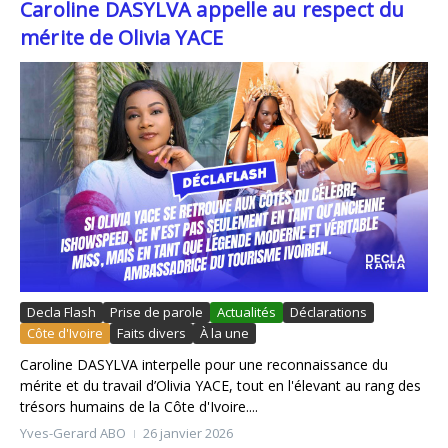
Caroline DASYLVA appelle au respect du
mérite de Olivia YACE
Decla Flash
Prise de parole
Actualités
Déclarations
Côte d'Ivoire
Faits divers
À la une
Caroline DASYLVA interpelle pour une reconnaissance du
mérite et du travail d’Olivia YACE, tout en l'élevant au rang des
trésors humains de la Côte d'Ivoire....
Yves-Gerard ABO
26 janvier 2026