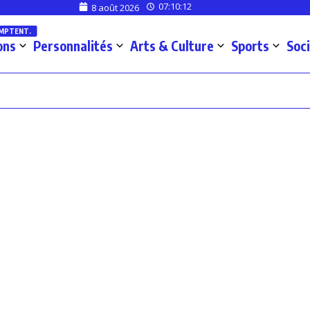
07:10:12
8 août 2026
OMPTENT.
ons
Personnalités
Arts & Culture
Sports
Soc
euses ivoiriennes