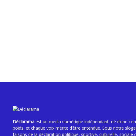
Paul-Auguste AKÉ : Le Géant du Sprint Ivoirie
Déclarama
est un média numérique indépendant, né d’une convi
poids, et chaque voix mérite d’être entendue. Sous notre slog
faisons de la déclaration politique, sportive, culturelle, sociale 