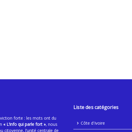
n en Route pour LA28
Liste des catégories
ction forte : les mots ont du
Côte d'Ivoire
an
« L’info qui parle fort »
, nous
ou citoyenne, l’unité centrale de