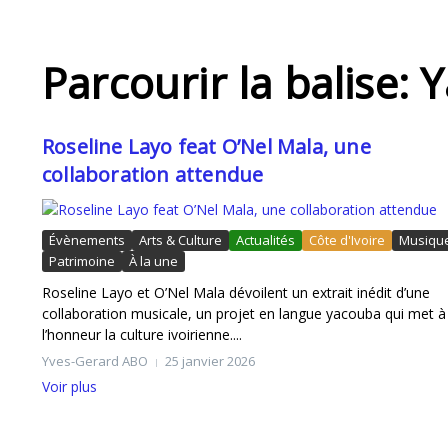
Anaïs OSSONON qualifiée pour les Mondiaux
Parcourir la balise:
Roseline Layo feat O’Nel Mala, une
collaboration attendue
Évènements
Arts & Culture
Actualités
Côte d'Ivoire
Musiqu
Patrimoine
À la une
Les JCA Kings en mission à Rabat pour BAL 2
Roseline Layo et O’Nel Mala dévoilent un extrait inédit d’une
collaboration musicale, un projet en langue yacouba qui met à
l’honneur la culture ivoirienne....
Yves-Gerard ABO
25 janvier 2026
Voir plus