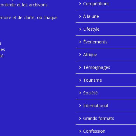
Compétitions
contexte et les archivons.
À la une
moire et de clarté, où chaque
Lifestyle
Évènements
s
ées
Afrique
té
Témoignages
Tourisme
Société
International
Grands formats
Confession