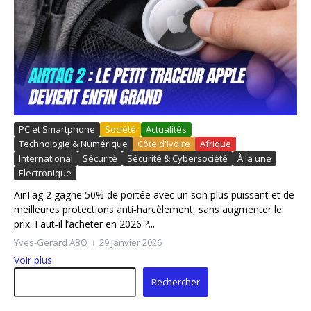
PC et Smartphone
Société
Actualités
Technologie & Numérique
Côte d'Ivoire
Afrique
International
Sécurité
Sécurité & Cybersociété
À la une
Electronique
AirTag 2 gagne 50% de portée avec un son plus puissant et de
meilleures protections anti‑harcèlement, sans augmenter le
prix. Faut‑il l’acheter en 2026 ?...
Yves-Gerard ABO
29 janvier 2026
Voir plus
Rechercher
Rechercher