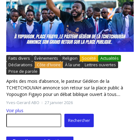
Faits divers
Évènements
Religion
Société
Actualités
Déclarations
Côte d'Ivoire
À la une
Lettres ouvertes
Prise de parole
Après des mois d’absence, le pasteur Gédéon de la
TCHETCHOUVAH annonce son retour sur la place public à
Yopougon Figayo pour un débat biblique ouvert à tous....
Yves-Gerard ABO
27 janvier 2026
Voir plus
Rechercher
Rechercher