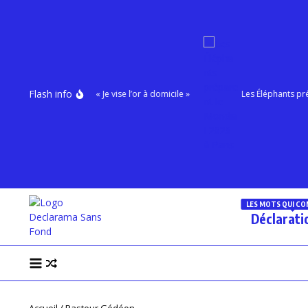
Aller au contenu
Flash info
Océane TAHÉ : « Je vise l’or à domicile »
Les Éléphants prépare
LES MOTS QUI C
Déclarati