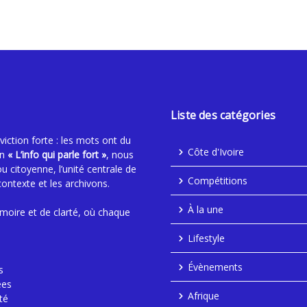
Liste des catégories
ction forte : les mots ont du
Côte d'Ivoire
an
« L’info qui parle fort »
, nous
ou citoyenne, l’unité centrale de
Compétitions
contexte et les archivons.
À la une
moire et de clarté, où chaque
Lifestyle
Évènements
s
ées
Afrique
té