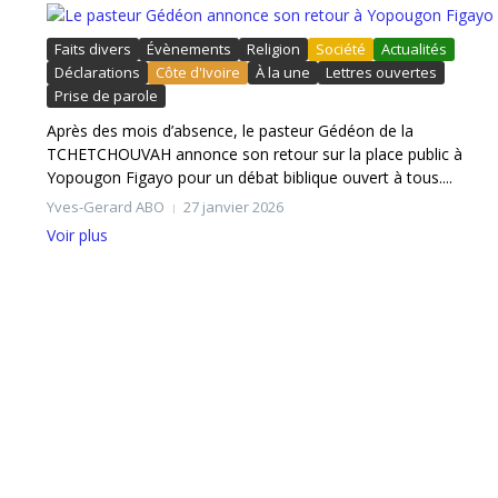
Faits divers
Évènements
Religion
Société
Actualités
Déclarations
Côte d'Ivoire
À la une
Lettres ouvertes
Prise de parole
Après des mois d’absence, le pasteur Gédéon de la
TCHETCHOUVAH annonce son retour sur la place public à
Yopougon Figayo pour un débat biblique ouvert à tous....
Yves-Gerard ABO
27 janvier 2026
Voir plus