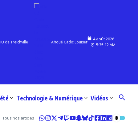
4 août 2026
Treichville
Affoué Cadic Louisette N’GUESSAN élue Miss San Pedr
5:35:13 AM
iété
Technologie & Numérique
Vidéos
Tous nos articles