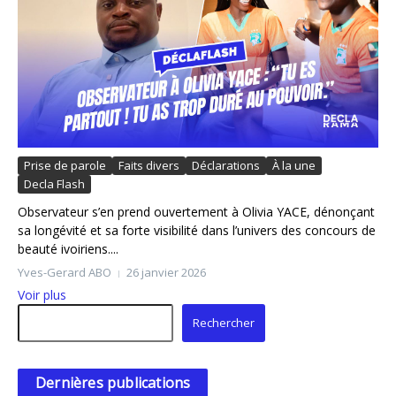
Prise de parole
Faits divers
Déclarations
À la une
Decla Flash
Observateur s’en prend ouvertement à Olivia YACE, dénonçant
sa longévité et sa forte visibilité dans l’univers des concours de
beauté ivoiriens....
Yves-Gerard ABO
26 janvier 2026
Voir plus
Rechercher
Rechercher
Dernières publications