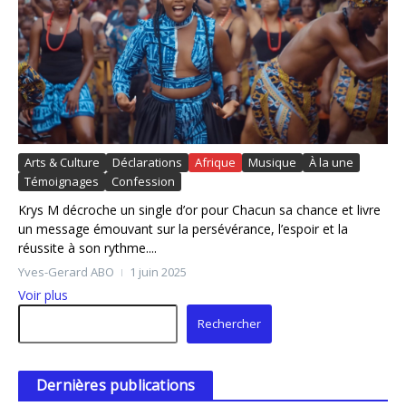
Arts & Culture
Déclarations
Afrique
Musique
À la une
Témoignages
Confession
Krys M décroche un single d’or pour Chacun sa chance et livre
un message émouvant sur la persévérance, l’espoir et la
réussite à son rythme....
Yves-Gerard ABO
1 juin 2025
Voir plus
Rechercher
Rechercher
Dernières publications