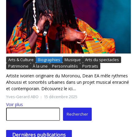
Arts & Culture
Biographies
Musique
Arts du spectacles
Patrimoine
À la une
Personnalités
Portraits
Artiste ivoirien originaire du Moronou, Dean EA mêle rythmes
Ahoussi et sonorités urbaines dans un projet musical enraciné
et contemporain. Découvrez le ici....
Yves-Gerard ABO
15 décembre 2025
Voir plus
Rechercher
Rechercher
Dernières publications