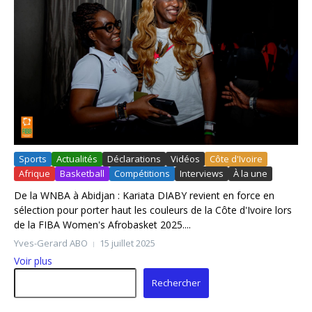
Sports
Actualités
Déclarations
Vidéos
Côte d'Ivoire
Afrique
Basketball
Compétitions
Interviews
À la une
De la WNBA à Abidjan : Kariata DIABY revient en force en
sélection pour porter haut les couleurs de la Côte d'Ivoire lors
de la FIBA Women's Afrobasket 2025....
Yves-Gerard ABO
15 juillet 2025
Voir plus
Rechercher
Rechercher