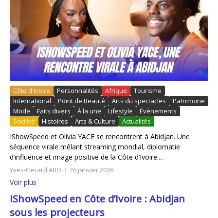
Côte d'Ivoire
Personnalités
Afrique
Tourisme
International
Point de Beauté
Arts du spectacles
Patrimoine
Mode
Faits divers
À la une
Lifestyle
Évènements
Société
Histoires
Arts & Culture
Actualités
IShowSpeed et Olivia YACE se rencontrent à Abidjan. Une
séquence virale mêlant streaming mondial, diplomatie
d’influence et image positive de la Côte d’Ivoire....
Yves-Gerard ABO
26 janvier 2026
Voir plus
IShowSpeed en Côte d’Ivoire : Abidjan
sous les projecteurs