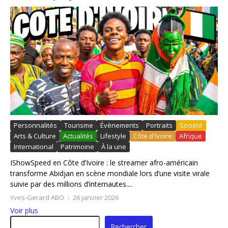
Personnalités
Tourisme
Évènements
Portraits
Société
Arts & Culture
Actualités
Lifestyle
Côte d'Ivoire
Afrique
International
Patrimoine
À la une
IShowSpeed en Côte d’Ivoire : le streamer afro-américain
transforme Abidjan en scène mondiale lors d’une visite virale
suivie par des millions d’internautes....
Yves-Gerard ABO
26 janvier 2026
Voir plus
Rechercher
Rechercher