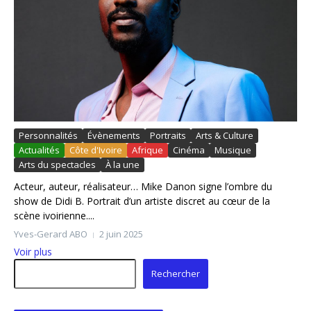
Personnalités
Évènements
Portraits
Arts & Culture
Actualités
Côte d'Ivoire
Afrique
Cinéma
Musique
Arts du spectacles
À la une
Acteur, auteur, réalisateur… Mike Danon signe l’ombre du
show de Didi B. Portrait d’un artiste discret au cœur de la
scène ivoirienne....
Yves-Gerard ABO
2 juin 2025
Voir plus
Rechercher
Rechercher