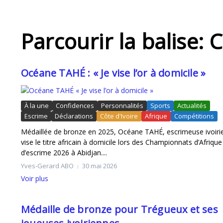
Parcourir la balise: C
Océane TAHÉ : « Je vise l’or à domicile »
À la une
Confidences
Personnalités
Sports
Actualités
Les JCA Kings en mission à Rabat pour BAL 2
Escrime
Déclarations
Côte d'Ivoire
Afrique
Compétitions
Médaillée de bronze en 2025, Océane TAHÉ, escrimeuse ivoiri
vise le titre africain à domicile lors des Championnats d’Afrique
d’escrime 2026 à Abidjan....
Yves-Gerard ABO
30 mai 2026
Voir plus
Médaille de bronze pour Trégueux et ses