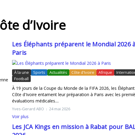
ôte d’Ivoire
Les Éléphants préparent le Mondial 2026 
Paris
026
À la une
Sports
Actualités
Côte d'Ivoire
Afrique
Internatio
Football
enne
À 19 jours de la Coupe du Monde de la FIFA 2026, les Éléphant
Côte d'Ivoire entament leur préparation à Paris avec les premi
évaluations médicales....
Yves-Gerard ABO
24 mai 2026
Voir plus
Les JCA Kings en mission à Rabat pour BA