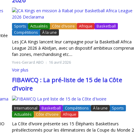
2026
n en Route pour LA28
Sports
Actualités
Côte d'Ivoire
Afrique
Basketball
Compétitions
À la une
ntée
Les JCA Kings lancent leur campagne pour la Basketball Africa
League 2026 à Abidjan, avec un dispositif ambitieux comprena
fan zones, merchandising etc....
Yves-Gerard ABO
16 avril 2026
Voir plus
FIBAWCQ : La pré-liste de 15 de la Côte
d’Ivoire
International
Basketball
Compétitions
À la une
Sports
Actualités
Côte d'Ivoire
Afrique
DIO
La Côte d’Ivoire présente ses 15 Éléphants Basketteurs
présélectionnés pour les éliminatoires de la Coupe du Monde 