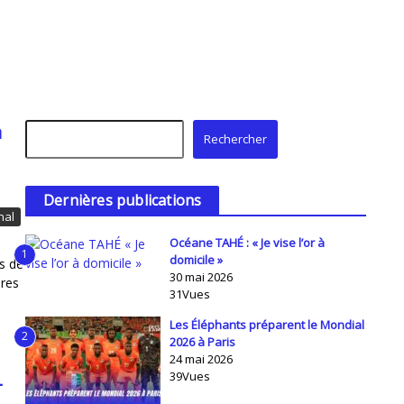
à
Rechercher
Rechercher
Dernières publications
nal
Océane TAHÉ : « Je vise l’or à
1
domicile »
s de
30 mai 2026
ères
31Vues
Les Éléphants préparent le Mondial
2
2026 à Paris
24 mai 2026
L
39Vues