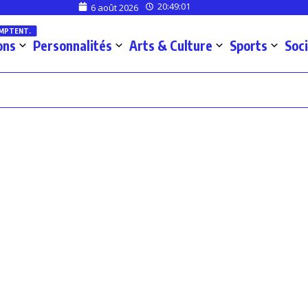
20:49:01
6 août 2026
OMPTENT.
ons
Personnalités
Arts & Culture
Sports
Soc
euses ivoiriennes
 2026