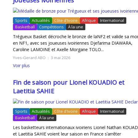
joueuses ivoiriennes
Paul-Auguste AKÉ : Le Géant du Sprint Ivoirie
Sports
Actualités
Côte d'Ivoire
Afrique
International
Basketball
Compétitions
À la une
Trégueux Basket décroche le bronze de laNF2 et valide sa mo
en NF1, avec ses joueuses ivoiriennes Djefarima DIAWARA,
Caroline LAMOINE et Axelle Morgane TOLO...
Yves-Gerard ABO
3 mai 2026
Voir plus
Fin de saison pour Lionel KOUADIO et
Laetitia SAHIE
Sports
Actualités
Côte d'Ivoire
Afrique
International
Basketball
À la une
Les basketteurs internationaux ivoiriens Lionel Nathan KOUA
et Laetitia SAHIE voient leur saison en France s’arrêter