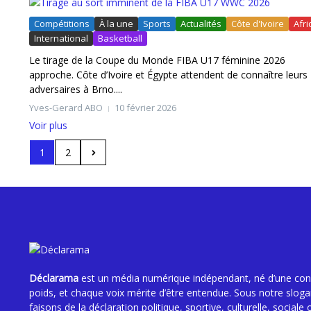
Compétitions
À la une
Sports
Actualités
Côte d'Ivoire
Afr
International
Basketball
Le tirage de la Coupe du Monde FIBA U17 féminine 2026
approche. Côte d’Ivoire et Égypte attendent de connaître leurs
adversaires à Brno....
Yves-Gerard ABO
10 février 2026
Voir plus
1
2
Déclarama
est un média numérique indépendant, né d’une convi
poids, et chaque voix mérite d’être entendue. Sous notre slog
faisons de la déclaration politique, sportive, culturelle, sociale 