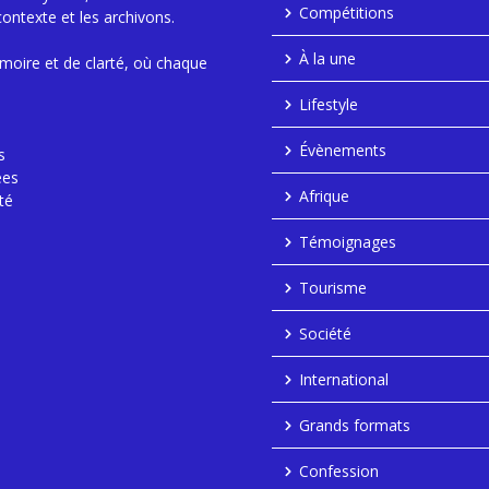
Compétitions
contexte et les archivons.
À la une
moire et de clarté, où chaque
Lifestyle
Évènements
s
ées
Afrique
té
Témoignages
Tourisme
Société
International
Grands formats
Confession