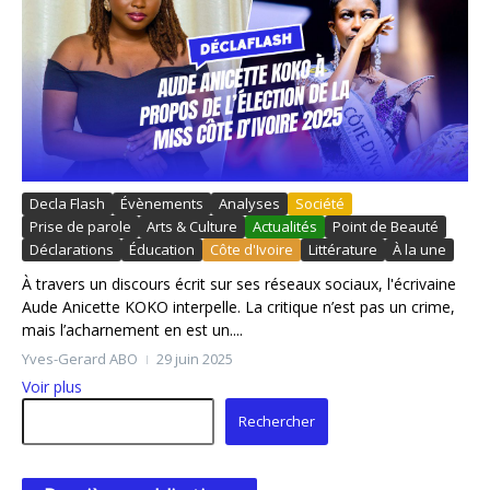
Decla Flash
Évènements
Analyses
Société
Prise de parole
Arts & Culture
Actualités
Point de Beauté
Déclarations
Éducation
Côte d'Ivoire
Littérature
À la une
À travers un discours écrit sur ses réseaux sociaux, l'écrivaine
Aude Anicette KOKO interpelle. La critique n’est pas un crime,
mais l’acharnement en est un....
Yves-Gerard ABO
29 juin 2025
Voir plus
Rechercher
Rechercher