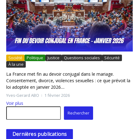
Société
Politique
Justice
Questions sociales
Sécurité
À la une
La France met fin au devoir conjugal dans le mariage.
Consentement, divorce, violences sexuelles : ce que prévoit la
loi adoptée en janvier 2026....
Yves-Gerard ABO
1 février 2026
Voir plus
Rechercher
Rechercher
Dernières publications