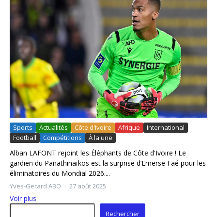
Sports
Actualités
Côte d'Ivoire
Afrique
International
Football
Compétitions
À la une
Alban LAFONT rejoint les Éléphants de Côte d'Ivoire ! Le
gardien du Panathinaïkos est la surprise d’Emerse Faé pour les
éliminatoires du Mondial 2026....
Yves-Gerard ABO
27 août 2025
Voir plus
Rechercher
Rechercher