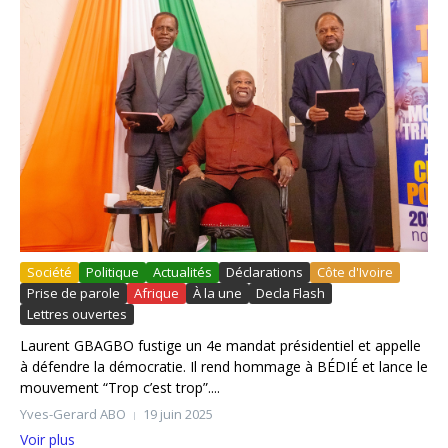
Société
Politique
Actualités
Déclarations
Côte d'Ivoire
Prise de parole
Afrique
À la une
Decla Flash
Lettres ouvertes
Laurent GBAGBO fustige un 4e mandat présidentiel et appelle
à défendre la démocratie. Il rend hommage à BÉDIÉ et lance le
mouvement “Trop c’est trop”....
Yves-Gerard ABO
19 juin 2025
Voir plus