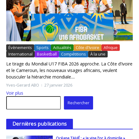
Évènements
Sports
Actualités
Côte d'Ivoire
Afrique
International
Basketball
Compétitions
À la une
Le tirage du Mondial U17 FIBA 2026 approche. La Côte d’Ivoire
et le Cameroun, les nouveaux visages africains, veulent
bousculer la hiérarchie mondiale....
Yves-Gerard ABO
27 janvier 2026
Voir plus
Rechercher
Rechercher
Dernières publications
Océane TAHÉ : « Je vise l’or à domicile »