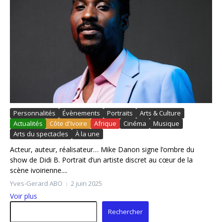
Personnalités
Évènements
Portraits
Arts & Culture
Actualités
Côte d'Ivoire
Afrique
Cinéma
Musique
Arts du spectacles
À la une
Acteur, auteur, réalisateur… Mike Danon signe l’ombre du
show de Didi B. Portrait d’un artiste discret au cœur de la
scène ivoirienne....
Yves-Gerard ABO
2 juin 2025
Voir plus
Rechercher
Rechercher