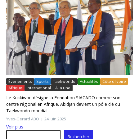
Évènements
Sports
Taekwondo
Actualités
Côte d'Ivoire
Afrique
International
À la une
Le Kukkiwon désigne la Fondation SIACADO comme son
centre régional en Afrique. Abidjan devient un pôle clé du
Taekwondo mondial....
Yves-Gerard ABO
24 juin 2025
Voir plus
Rechercher
Rechercher