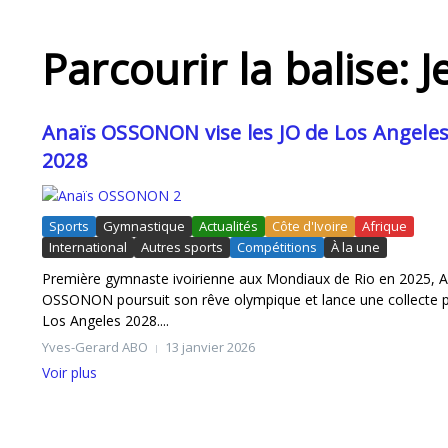
Parcourir la balise:
Anaïs OSSONON vise les JO de Los Angele
2028
Sports
Gymnastique
Actualités
Côte d'Ivoire
Afrique
International
Autres sports
Compétitions
À la une
Première gymnaste ivoirienne aux Mondiaux de Rio en 2025, A
OSSONON poursuit son rêve olympique et lance une collecte 
Los Angeles 2028....
Yves-Gerard ABO
13 janvier 2026
Voir plus