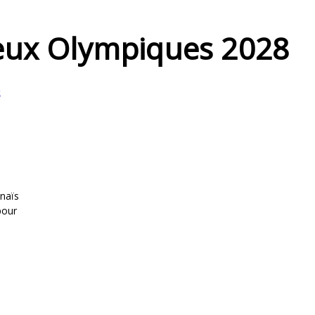
 Jeux Olympiques 2028
s
naïs
pour