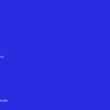
ris
hville