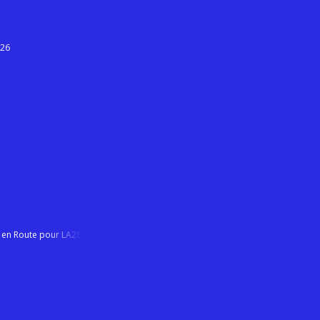
026
n en Route pour LA28