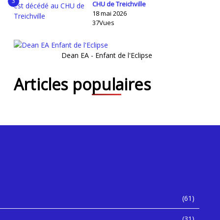
3
CHU de Treichville
18 mai 2026
37Vues
Dean EA - Enfant de l'Eclipse
Articles populaires
(61)
(31)