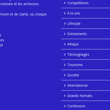
Compétitions
contexte et les archivons.
À la une
moire et de clarté, où chaque
Lifestyle
Évènements
s
ées
Afrique
té
Témoignages
Tourisme
Société
International
Grands formats
Confession