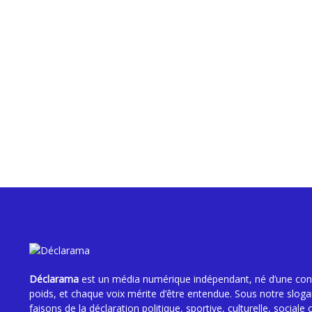
Paul-Auguste AKÉ : Le Géant du Sprint Ivoirie
Déclarama
est un média numérique indépendant, né d’une convi
poids, et chaque voix mérite d’être entendue. Sous notre slog
faisons de la déclaration politique, sportive, culturelle, sociale 