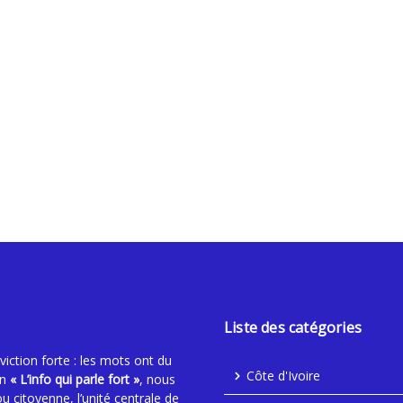
n en Route pour LA28
Liste des catégories
ction forte : les mots ont du
Côte d'Ivoire
an
« L’info qui parle fort »
, nous
ou citoyenne, l’unité centrale de