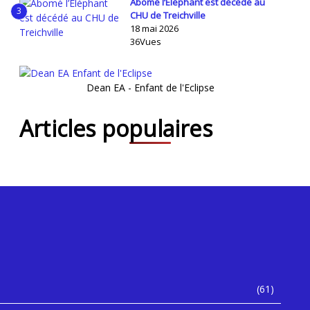
Abomé l’Éléphant est décédé au
3
CHU de Treichville
18 mai 2026
36Vues
Dean EA - Enfant de l'Eclipse
Articles populaires
(61)