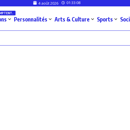
01:33:08
4 août 2026
OMPTENT.
ons
Personnalités
Arts & Culture
Sports
Soc
euses ivoiriennes