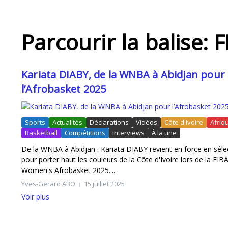
Anaïs OSSONON qualifiée pour les Mondiaux
Parcourir la balise:
Kariata DIABY, de la WNBA à Abidjan pour
l’Afrobasket 2025
Sports
Actualités
Déclarations
Vidéos
Côte d'Ivoire
Afriq
Basketball
Compétitions
Interviews
À la une
Les JCA Kings en mission à Rabat pour BAL 2
De la WNBA à Abidjan : Kariata DIABY revient en force en séle
pour porter haut les couleurs de la Côte d'Ivoire lors de la FIB
Women's Afrobasket 2025....
Yves-Gerard ABO
15 juillet 2025
Voir plus